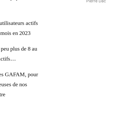
Pierre Dac
tilisateurs actifs
 mois en 2023
n peu plus de 8 au
 actifs…
s les GAFAM, pour
leuses de nos
tre