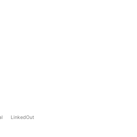
al
LinkedOut