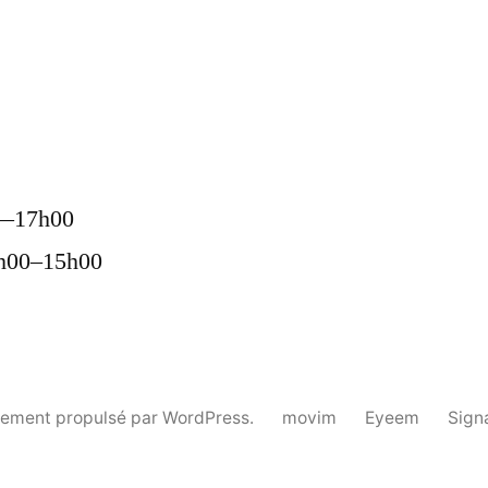
s
00—17h00
1h00–15h00
rement propulsé par WordPress.
movim
Eyeem
Sign