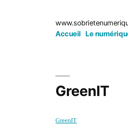
Aller
au
www.sobrietenumeriq
contenu
Accueil
Le numériqu
GreenIT
GreenIT