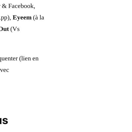
er & Facebook,
App),
Eyeem
(à la
Out
(Vs
quenter (lien en
avec
us